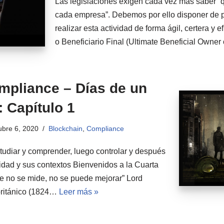
Las legislaciones exigen cada vez más saber “q
cada empresa”. Debemos por ello disponer de 
realizar esta actividad de forma ágil, certera y e
o Beneficiario Final (Ultimate Beneficial Own
mpliance – Días de un
 Capítulo 1
ubre 6, 2020
Blockchain
,
Compliance
udiar y comprender, luego controlar y después
idad y sus contextos Bienvenidos a la Cuarta
ue no se mide, no se puede mejorar” Lord
 británico (1824…
Leer más »