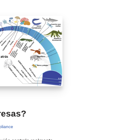
resas?
liance