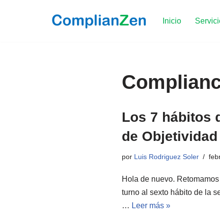
Inicio
Servic
Saltar
al
contenido
Complian
Los 7 hábitos 
de Objetividad
por
Luis Rodriguez Soler
feb
Hola de nuevo. Retomamos es
turno al sexto hábito de la 
…
Leer más »