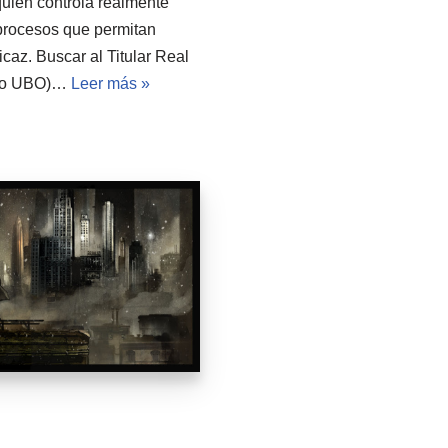
uién controla realmente
procesos que permitan
ficaz. Buscar al Titular Real
er o UBO)…
Leer más »