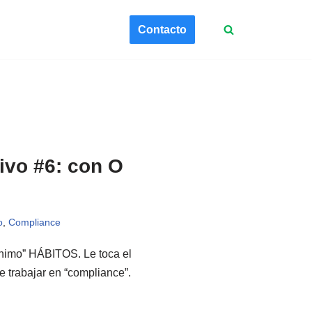
Contacto
ivo #6: con O
o
,
Compliance
rónimo” HÁBITOS. Le toca el
de trabajar en “compliance”.